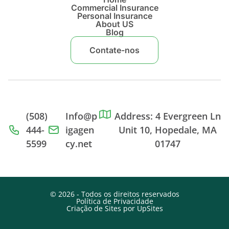
Commercial Insurance
Personal Insurance
About US
Blog
Contate-nos
(508)
Info@p
Address: 4 Evergreen Ln
444-
igagen
Unit 10, Hopedale, MA
5599
cy.net
01747
© 2026 - Todos os direitos reservados
Política de Privacidade
Criação de Sites por UpSites