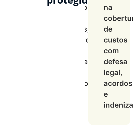
proteção
na
para
cobertu
diretores,
de
executivos
custos
e
com
conselheiros
defesa
contra
legal,
processos
acordos
e
indeniza