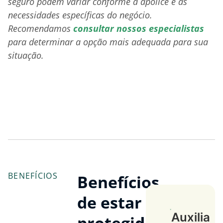
seguro podem variar conforme a apólice e as
necessidades específicas do negócio.
Recomendamos
consultar nossos especialistas
para determinar a opção mais adequada para sua
situação.
BENEFÍCIOS
Benefícios
de estar
Oferece
Auxilia
protegido: